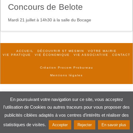
Concours de Belote
Mardi 21 juillet à 14h30 à la salle du Bocage
ACCUEIL
DÉCOUVRIR ST MESMIN
VOTRE MAIRIE
VIE PRATIQUE
VIE ÉCONOMIQUE
VIE ASSOCIATIVE
CONTACT
Création Procom Probureau
Mentions légales
En poursuivant votre navigation sur ce site, vous acceptez
l’utilisation de Cookies ou autres traceurs pour vous proposer des
publicités ciblées adaptés à vos centres d’intérêts et réaliser des
statistiques de visites.
Accepter
Rejecter
En savoir plus