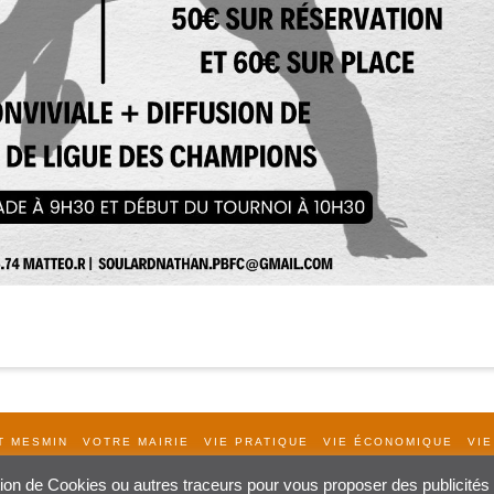
T MESMIN
VOTRE MAIRIE
VIE PRATIQUE
VIE ÉCONOMIQUE
VIE
ation de Cookies ou autres traceurs pour vous proposer des publicités c
Création Procom Probureau